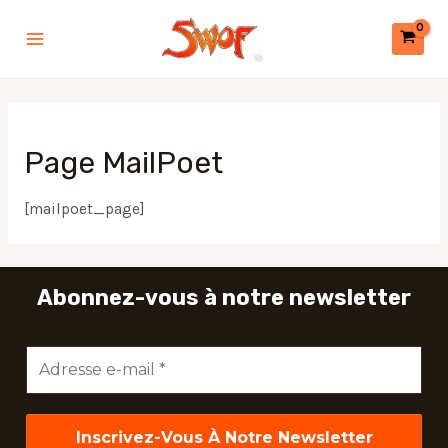
Aller
Main
au
Menu
contenu
Page MailPoet
[mailpoet_page]
Abonnez-vous à notre newsletter
Adresse
e-
mail
*