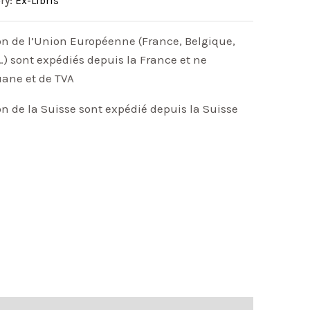
ry:
Ex-Libris
on de l’Union Européenne (France, Belgique,
) sont expédiés depuis la France et ne
uane et de TVA
on de la Suisse sont expédié depuis la Suisse