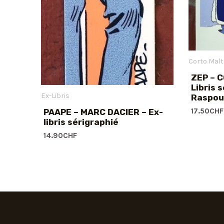
Corto Mal
ZEP – 
Libris 
Ex-Libris
Raspou
17.50
CHF
PAAPE – MARC DACIER – Ex-
libris sérigraphié
14.90
CHF