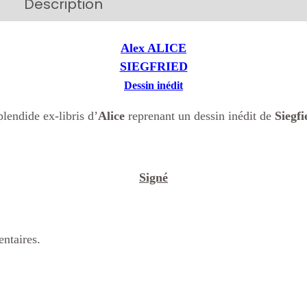
Description
Additional information
Alex ALICE
SIEGFRIED
Dessin inédit
plendide ex-libris d’
Alice
reprenant un dessin inédit de
Siegfi
Signé
ntaires.