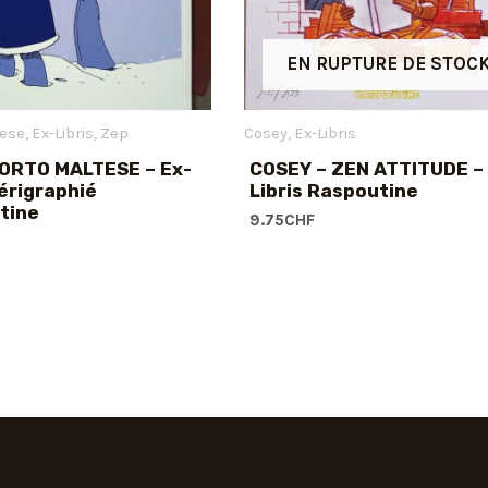
EN RUPTURE DE STOC
tese
Ex-Libris
Zep
Cosey
Ex-Libris
CORTO MALTESE – Ex-
COSEY – ZEN ATTITUDE –
sérigraphié
Libris Raspoutine
tine
9.75
CHF