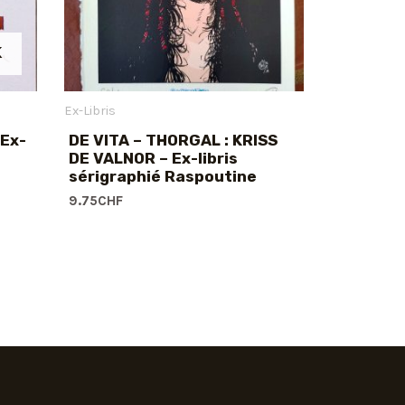
K
Ex-Libris
 Ex-
DE VITA – THORGAL : KRISS
DE VALNOR – Ex-libris
sérigraphié Raspoutine
9.75
CHF