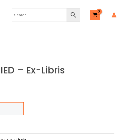
–
Ex-
libris
quantity
IED – Ex-Libris