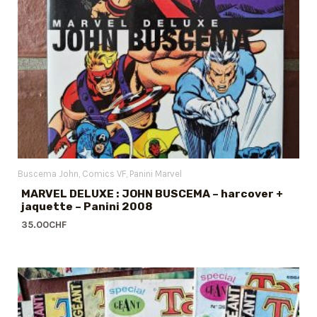
Buscema John
Comics VF
Panini Marvel
MARVEL DELUXE : JOHN BUSCEMA – harcover +
jaquette – Panini 2008
35.00
CHF