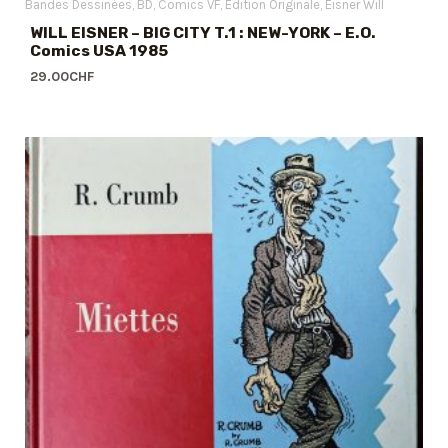
Bandes Dessinées
BD
Comics VF
Edition Originale
Eisner Will
WILL EISNER – BIG CITY T.1 : NEW-YORK – E.O.
Comics USA 1985
29.00
CHF