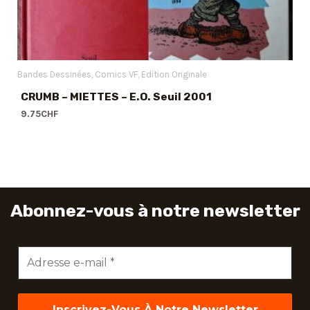
Bandes Dessinées
Comics VF
Edition Originale
CRUMB – MIETTES – E.O. Seuil 2001
9.75
CHF
Abonnez-vous à notre newsletter
Adresse
e-
mail
*