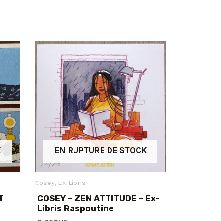
K
EN RUPTURE DE STOCK
Cosey
Ex-Libris
T
COSEY – ZEN ATTITUDE – Ex-
Libris Raspoutine