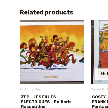
Related products
EN 
Ex-Libris
Zep
Cosey
Ex-
ZEP – LES FILLES
COSEY 
ELECTRIQUES – Ex-libris
FRANK L
Raspoutine
Fantas