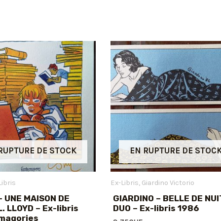
RUPTURE DE STOCK
EN RUPTURE DE STOC
Libris
Ex-Libris
Giardino Victorio
– UNE MAISON DE
GIARDINO – BELLE DE NUI
. LLOYD – Ex-libris
DUO – Ex-libris 1986
magories