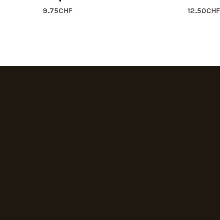
9.75
CHF
12.50
CHF