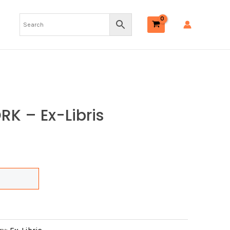
–
Ex-
libris
quantity
K – Ex-Libris