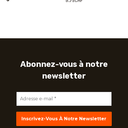
9.75
CHF
Abonnez-vous à notre
newsletter
Adresse
e-
mail
*