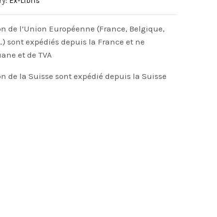
ry:
Ex-Libris
on de l’Union Européenne (France, Belgique,
) sont expédiés depuis la France et ne
uane et de TVA
on de la Suisse sont expédié depuis la Suisse