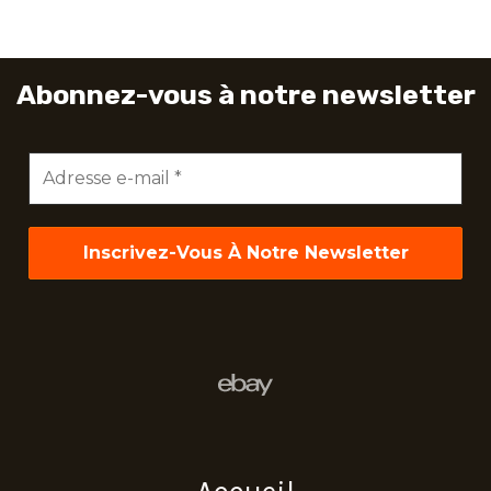
Abonnez-vous à notre newsletter
Adresse
e-
mail
*