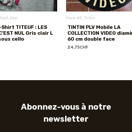
iteuf
Zep
Para-BD
Tintin
-Shirt TITEUF : LES
TINTIN PLV Mobile LA
C’EST NUL Gris clair L
COLLECTION VIDEO diam
sous cello
60 cm double face
F
24.75
CHF
Abonnez-vous à notre
newsletter