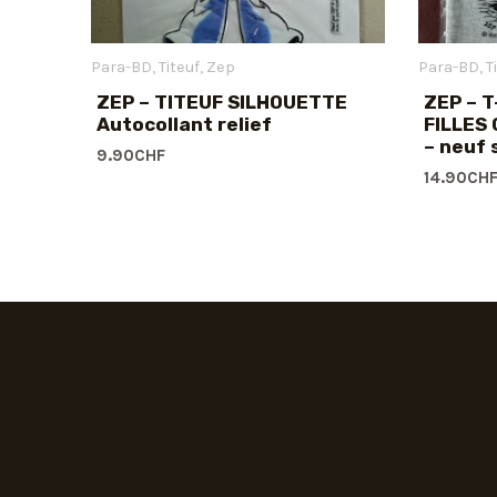
Para-BD
Titeuf
Zep
Para-BD
T
ZEP – TITEUF SILHOUETTE
ZEP – T
Autocollant relief
FILLES 
– neuf 
9.90
CHF
14.90
CH