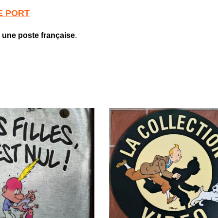
E PORT
 une poste française
.