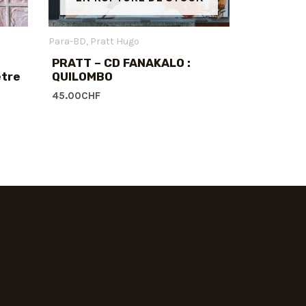
Para-BD
Pratt Hugo
PRATT – CD FANAKALO :
ètre
QUILOMBO
45.00
CHF