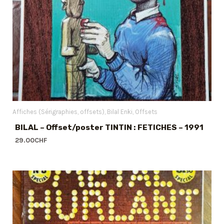
Affiches (Sérigraphies, offsets)
Bilal Enki
Offsets
BILAL – Offset/poster TINTIN : FETICHES – 1991
29.00
CHF