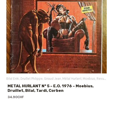
Bilal Enki
Druillet Philippe
Giraud Jean
Métal Hurlant
Moebius
Revues BD
METAL HURLANT N° 5 – E.O. 1976 – Moebius,
Druillet, Bilal, Tardi, Corben
34.90
CHF