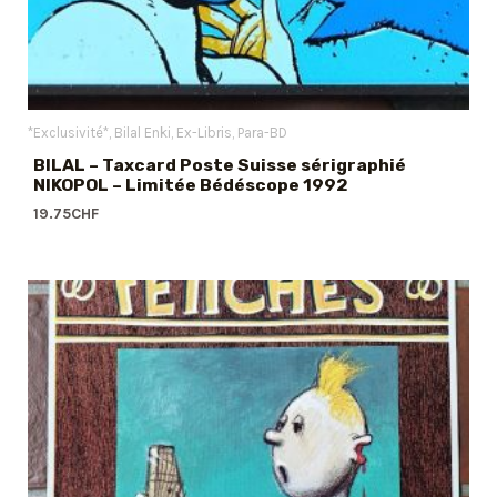
*Exclusivité*
Bilal Enki
Ex-Libris
Para-BD
BILAL – Taxcard Poste Suisse sérigraphié
NIKOPOL – Limitée Bédéscope 1992
19.75
CHF