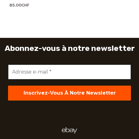
85.00
CHF
Abonnez-vous à notre newsletter
Adresse
e-
mail
*