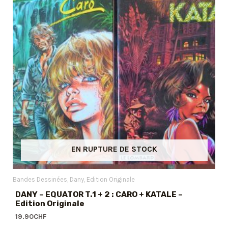
EN RUPTURE DE STOCK
Bandes Dessinées
Dany
Edition Originale
DANY – EQUATOR T.1 + 2 : CARO + KATALE –
Edition Originale
19.90
CHF