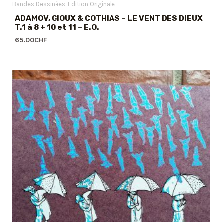
Bandes Dessinées
Edition Originale
ADAMOV, GIOUX & COTHIAS – LE VENT DES DIEUX
T.1 à 8 + 10 et 11 – E.O.
65.00
CHF