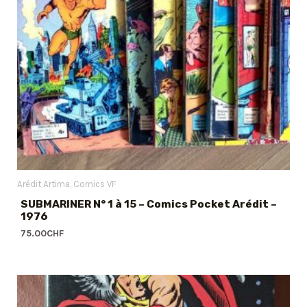
Arédit Artima
Comics VF
SUBMARINER N° 1 à 15 – Comics Pocket Arédit –
1976
75.00
CHF