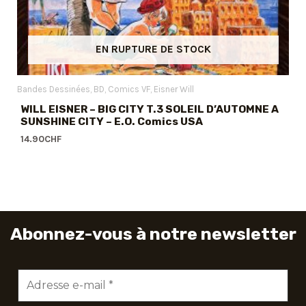
EN RUPTURE DE STOCK
Bandes Dessinées
BD
Comics VF
Eisner Will
WILL EISNER – BIG CITY T.3 SOLEIL D’AUTOMNE A
SUNSHINE CITY – E.O. Comics USA
14.90
CHF
Abonnez-vous à notre newsletter
Adresse
e-
mail