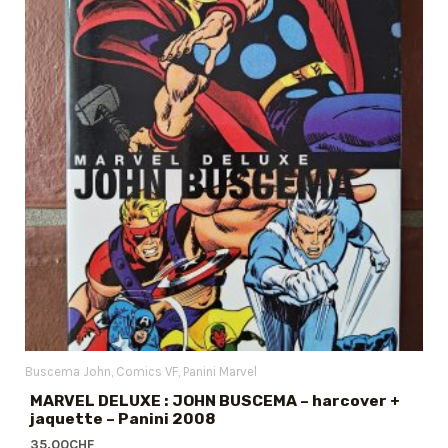
Buscema John
Comics VF
Panini Marvel
MARVEL DELUXE : JOHN BUSCEMA – harcover +
jaquette – Panini 2008
35.00
CHF