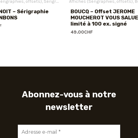
Sérigraphies, offsets)
Sérigraphies
Affiches (Sérigraphies, offsets)
Bou
OIT – Sérigraphie
BOUCQ – Offset JEROME
ONBONS
MOUCHEROT VOUS SALUE
limité à 100 ex. signé
F
49.00
CHF
Abonnez-vous à notre
newsletter
Adresse
e-