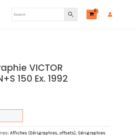
VICTOR
SACKEVILLE
-
N+S
150
ex.
1992
quantity
raphie VICTOR
+S 150 Ex. 1992
ries:
Affiches (Sérigraphies, offsets)
,
Sérigraphies