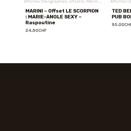
Affiches (Sérigraphies, offsets)
Marini Enrico
Affiches (
Offsets
MARINI – Offset LE SCORPION
TED BEN
: MARIE-ANGLE SEXY –
PUB B
Raspoutine
95.00
CH
24.90
CHF