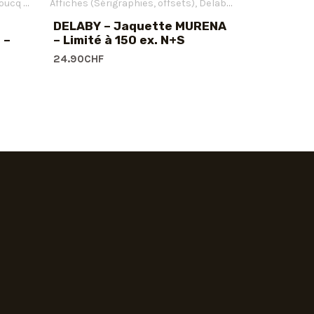
cq François
Affiches (Sérigraphies, offsets)
Offsets
Delaby Philippe
Offsets
DELABY – Jaquette MURENA
 –
– Limité à 150 ex. N+S
24.90
CHF