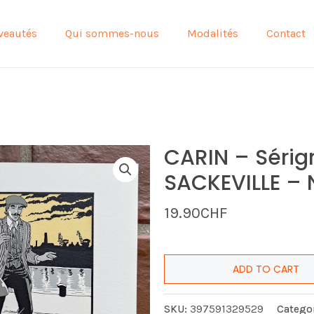
veautés
Qui sommes-nous
Modalités
Contact
CARIN – Sérig
SACKEVILLE – N
19.90
CHF
ADD TO CART
SKU:
397591329529
Catego