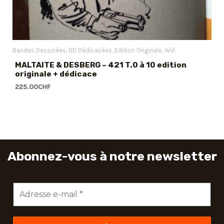
Bandes Dessinées
BD Dédicacées
Edition Originale
Will
MALTAITE & DESBERG – 421 T.0 à 10 edition
originale + dédicace
225.00
CHF
Abonnez-vous à notre newsletter
Adresse
e-
mail
*