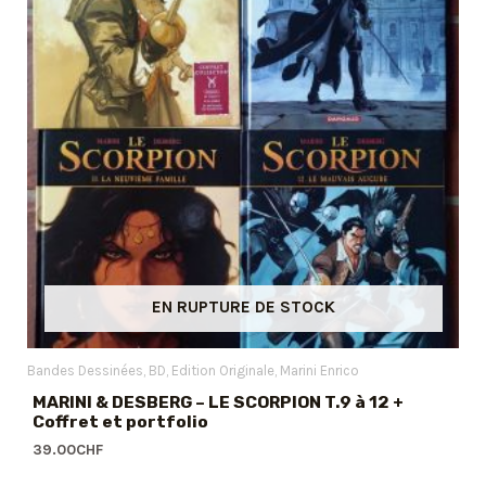
EN RUPTURE DE STOCK
Bandes Dessinées
BD
Edition Originale
Marini Enrico
MARINI & DESBERG – LE SCORPION T.9 à 12 +
Coffret et portfolio
39.00
CHF