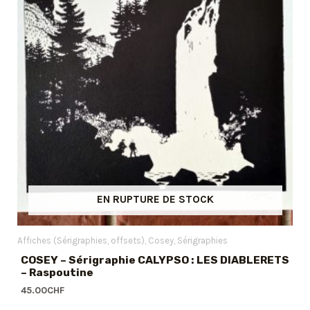
EN RUPTURE DE STOCK
Affiches (Sérigraphies, offsets)
Cosey
Sérigraphies
COSEY – Sérigraphie CALYPSO : LES DIABLERETS
– Raspoutine
45.00
CHF