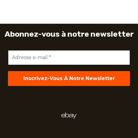
Abonnez-vous à notre newsletter
Adresse
e-
mail
*