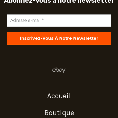
Abonnez-vous à notre newsletter
Adresse
e-
mail
*
Accueil
Boutique