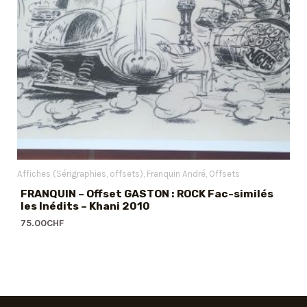
Affiches (Sérigraphies, offsets)
Franquin André
Offsets
FRANQUIN – Offset GASTON : ROCK Fac-similés
les Inédits – Khani 2010
75.00
CHF