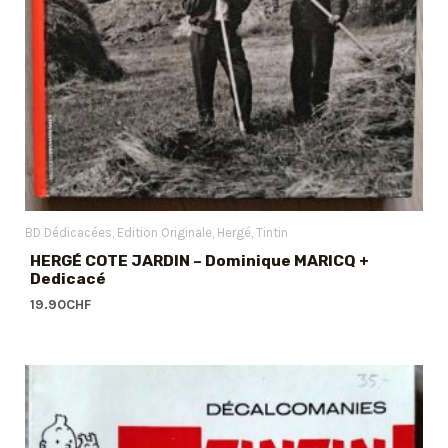
BD Dédicacées
Edition Originale
Hergé
Tintin
HERGÉ COTE JARDIN – Dominique MARICQ +
Dedicacé
19.90
CHF