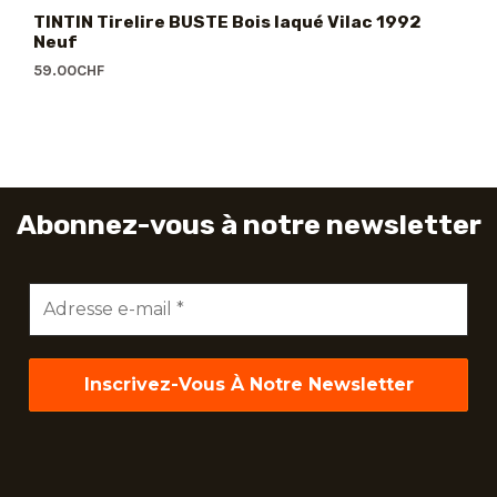
TINTIN Tirelire BUSTE Bois laqué Vilac 1992
Neuf
59.00
CHF
Abonnez-vous à notre newsletter
Adresse
e-
mail
*