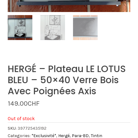
HERGÉ – Plateau LE LOTUS
BLEU – 50×40 Verre Bois
Avec Poignées Axis
149.00
CHF
Out of stock
SKU:
397725435192
Categories:
*Exclusivité*
,
Hergé
,
Para-BD
,
Tintin