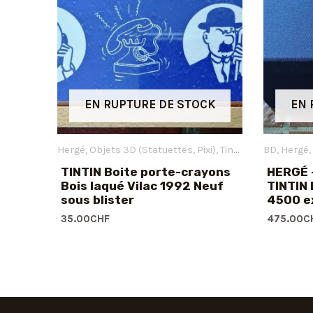
EN RUPTURE DE STOCK
EN 
Hergé
Objets 3D (Statuettes, Pixi)
Tintin
BD
Hergé
TINTIN Boite porte-crayons
HERGÉ –
Bois laqué Vilac 1992 Neuf
TINTIN 
sous blister
4500 e
35.00
CHF
475.00
C