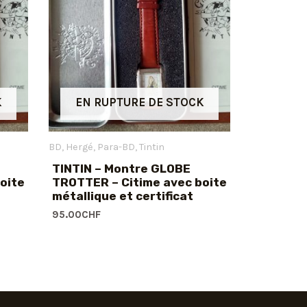
K
EN RUPTURE DE STOCK
BD
Hergé
Para-BD
Tintin
TINTIN – Montre GLOBE
oite
TROTTER – Citime avec boite
métallique et certificat
95.00
CHF