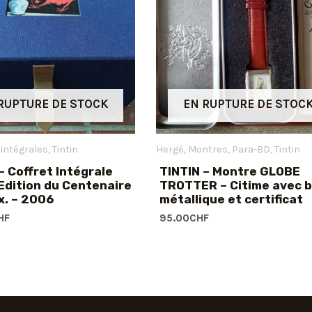
RUPTURE DE STOCK
EN RUPTURE DE STOC
Intégrales
Tintin
Hergé
Montres
Para-BD
Tintin
 Coffret Intégrale
TINTIN – Montre GLOBE
Edition du Centenaire
TROTTER – Citime avec b
x. – 2006
métallique et certificat
HF
95.00
CHF