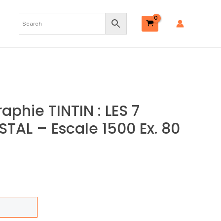
TINTIN
:
LES
7
BOULES
DE
CRISTAL
-
aphie TINTIN : LES 7
Escale
TAL – Escale 1500 Ex. 80
1500
ex.
80
x
60
quantity