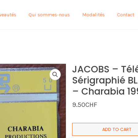
veautés
Qui sommes-nous
Modalités
Contact
JACOBS – Tél
Sérigraphié B
– Charabia 19
9.50
CHF
ADD TO CART