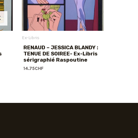
K
Ex-Libris
RENAUD – JESSICA BLANDY :
s
TENUE DE SOIREE- Ex-Libris
sérigraphié Raspoutine
14.75
CHF