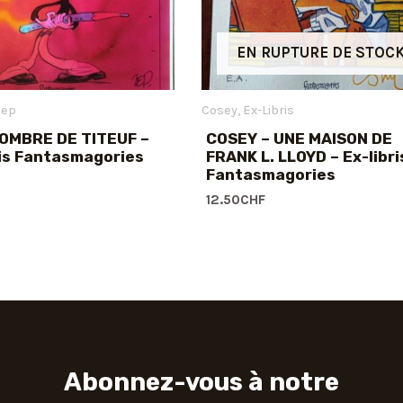
EN RUPTURE DE STOC
Zep
Cosey
Ex-Libris
’OMBRE DE TITEUF –
COSEY – UNE MAISON DE
is Fantasmagories
FRANK L. LLOYD – Ex-libri
Fantasmagories
12.50
CHF
Abonnez-vous à notre