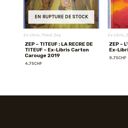
EN RUPTURE DE STOCK
Ex-Libris
Titeuf
Zep
Ex-Libris
ZEP – TITEUF : LA RECRE DE
ZEP – L
TITEUF – Ex-Libris Carton
Ex-Libr
Carouge 2019
9.75
CHF
4.75
CHF