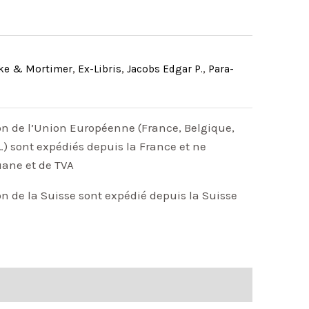
ke & Mortimer
,
Ex-Libris
,
Jacobs Edgar P.
,
Para-
on de l’Union Européenne (France, Belgique,
) sont expédiés depuis la France et ne
uane et de TVA
on de la Suisse sont expédié depuis la Suisse