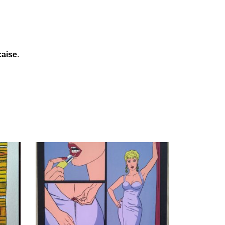
çaise
.