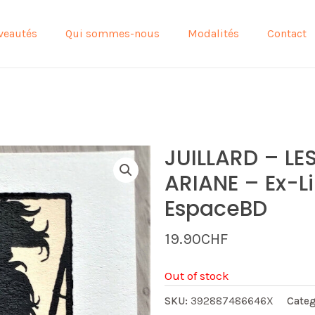
veautés
Qui sommes-nous
Modalités
Contact
JUILLARD – LES
ARIANE – Ex-Li
EspaceBD
19.90
CHF
Out of stock
SKU:
392887486646X
Categ