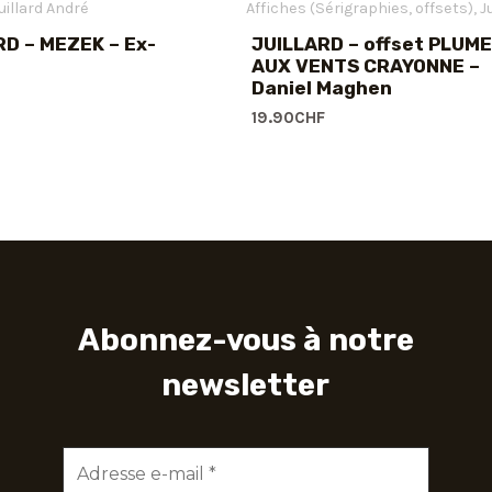
uillard André
Affiches (Sérigraphies, offsets)
Jui
RD – MEZEK – Ex-
JUILLARD – offset PLUME
AUX VENTS CRAYONNE –
Daniel Maghen
19.90
CHF
Abonnez-vous à notre
newsletter
Adresse
e-