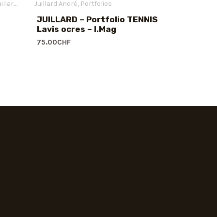
llard André
Juillard André
Offsets
Portfolios
JUILLARD – Portfolio TENNIS
Lavis ocres – I.Mag
75.00
CHF