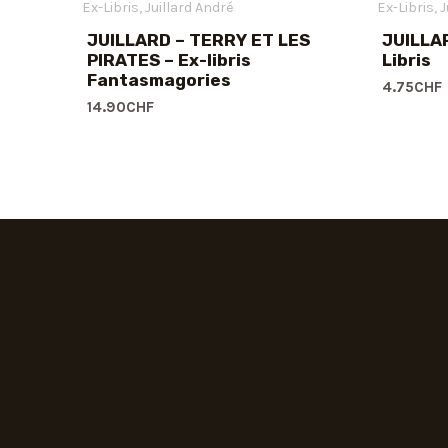
Ex-Libris
Juillard André
Ex-Libris
J
JUILLARD – TERRY ET LES
JUILLA
PIRATES – Ex-libris
Libris
Fantasmagories
4.75
CHF
14.90
CHF