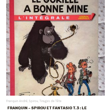
Franquin André
Spirou
Tirages de Tête
FRANQUIN – SPIROU ET FANTASIO T.3 : LE