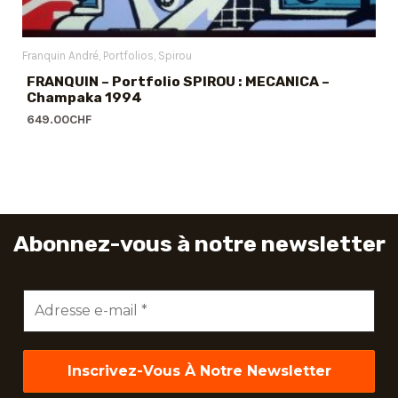
Franquin André
Portfolios
Spirou
FRANQUIN – Portfolio SPIROU : MECANICA –
Champaka 1994
649.00
CHF
Abonnez-vous à notre newsletter
Adresse
e-
mail
*