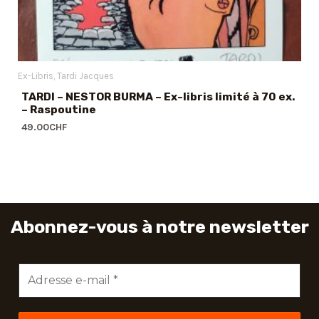
Ex-Libris
Tardi Jacques
TARDI – NESTOR BURMA – Ex-libris limité à 70 ex.
– Raspoutine
49.00
CHF
Abonnez-vous à notre newsletter
Adresse
e-
mail
*