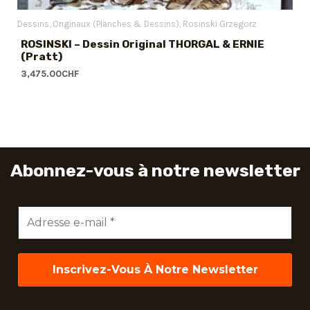
Dessins
Originaux (Planches & Dessins)
Rosinski Grzegorz
ROSINSKI – Dessin Original THORGAL & ERNIE
(Pratt)
3,475.00
CHF
Abonnez-vous à notre newsletter
Adresse
e-
mail
*