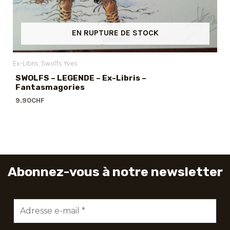
EN RUPTURE DE STOCK
Ex-Libris
Swolfs Yves
SWOLFS – LEGENDE – Ex-Libris –
Fantasmagories
9.90
CHF
Abonnez-vous à notre newsletter
Adresse
e-
mail