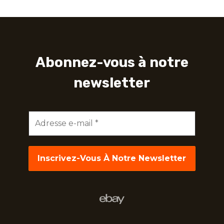
Abonnez-vous à notre
newsletter
Adresse
e-
mail
*