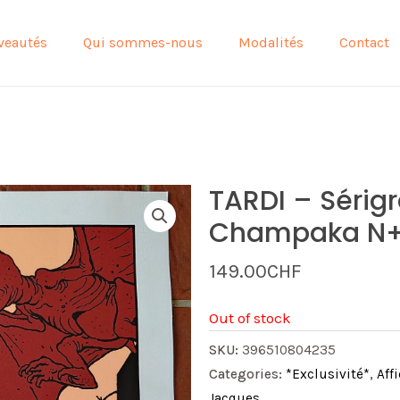
veautés
Qui sommes-nous
Modalités
Contact
TARDI – Sérigr
Champaka N
149.00
CHF
Out of stock
SKU:
396510804235
Categories:
*Exclusivité*
,
Aff
Jacques