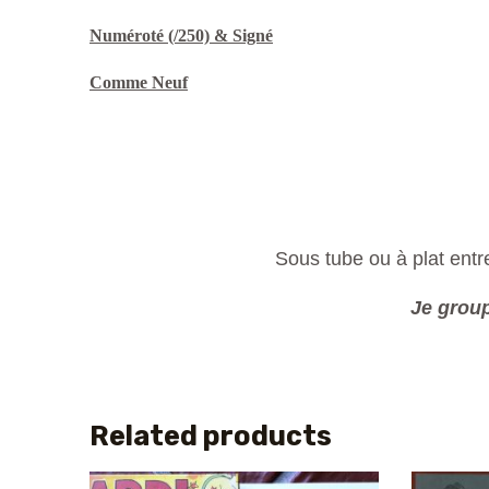
Numéroté (/250) & Signé
Comme Neuf
Sous tube ou à plat entre
Je group
Related products