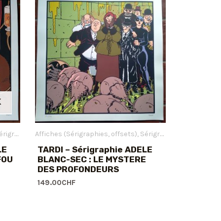
K
igraphies
Affiches (Sérigraphies, offsets)
Tardi Jacques
Sérigraphies
Tardi Jacq
LE
TARDI – Sérigraphie ADELE
FOU
BLANC-SEC : LE MYSTERE
DES PROFONDEURS
149.00
CHF