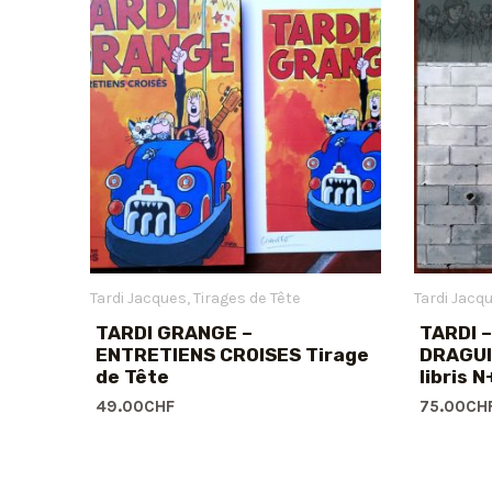
Tardi Jacques
Tirages de Tête
Tardi Jacq
TARDI GRANGE –
TARDI 
ENTRETIENS CROISES Tirage
DRAGUI
de Tête
libris N
49.00
CHF
75.00
CH