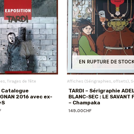
EN RUPTURE DE STOC
ues
Tirages de Tête
Affiches (Sérigraphies, offsets)
Sér
– Catalogue
TARDI – Sérigraphie ADE
GNAN 2016 avec ex-
BLANC-SEC : LE SAVANT 
+S
– Champaka
F
149.00
CHF