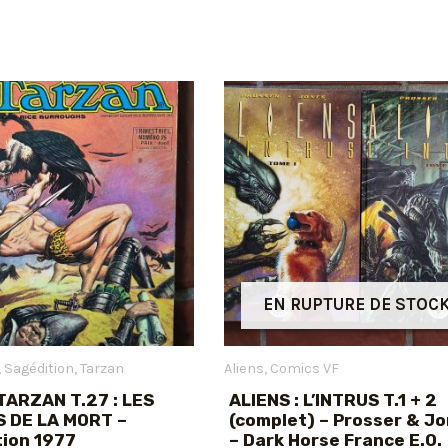
EN RUPTURE DE STOC
Sagédition
Tarzan
Aliens
Comics VF
TARZAN T.27 : LES
ALIENS : L’INTRUS T.1 + 2
S DE LA MORT –
(complet) – Prosser & J
tion 1977
– Dark Horse France E.O.