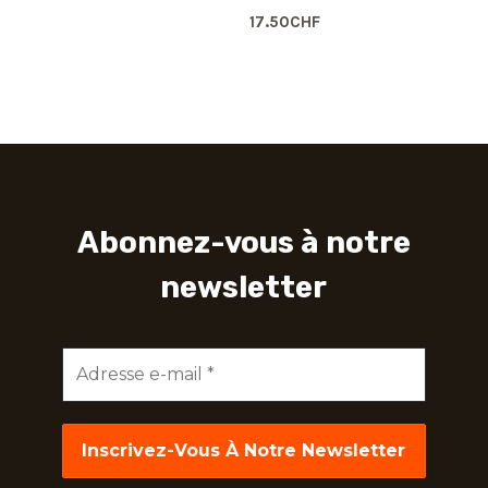
17.50
CHF
Abonnez-vous à notre
newsletter
Adresse
e-
mail
*