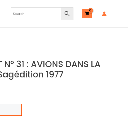
31
:
AVIONS
DANS
LA
JUNGLE
1+2
–
N° 31 : AVIONS DANS LA
Sagédition
Sagédition 1977
1977
quantity