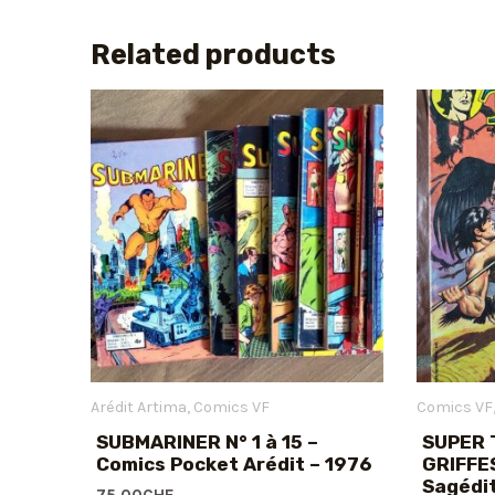
Related products
Arédit Artima
Comics VF
Comics VF
SUBMARINER N° 1 à 15 –
SUPER 
Comics Pocket Arédit – 1976
GRIFFE
Sagédi
75.00
CHF