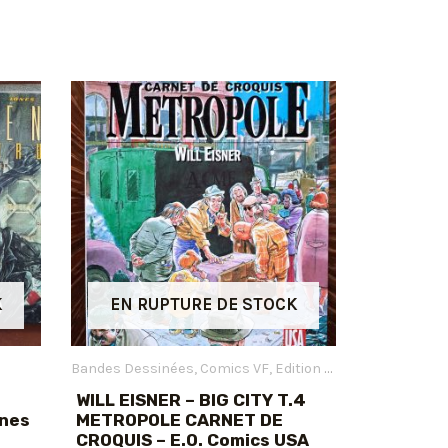
K
EN RUPTURE DE STOCK
Bandes Dessinées
Comics VF
Edition Originale
Eisner Wi
WILL EISNER – BIG CITY T.4
ones
METROPOLE CARNET DE
CROQUIS – E.O. Comics USA