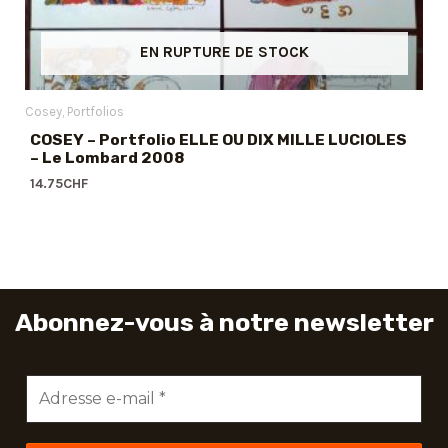
EN RUPTURE DE STOCK
Cosey
Portfolios
COSEY – Portfolio ELLE OU DIX MILLE LUCIOLES
– Le Lombard 2008
14.75
CHF
Abonnez-vous à notre newsletter
Adresse
e-
mail
*