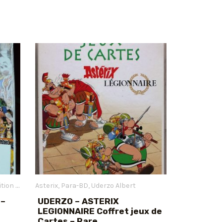
n Originale
Asterix
Uderzo Albert
Para-BD
Uderzo Albert
 –
UDERZO – ASTERIX
LEGIONNAIRE Coffret jeux de
Cartes – Rare