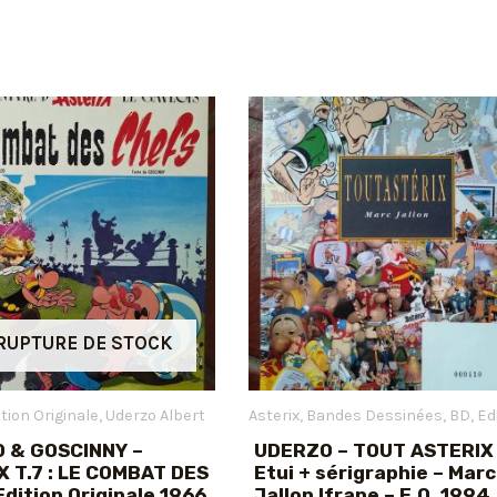
RUPTURE DE STOCK
ition Originale
Uderzo Albert
Asterix
Bandes Dessinées
BD
Editio
 & GOSCINNY –
UDERZO – TOUT ASTERIX
 T.7 : LE COMBAT DES
Etui + sérigraphie – Marc
dition Originale 1966
Jallon Ifrane – E.O. 1994