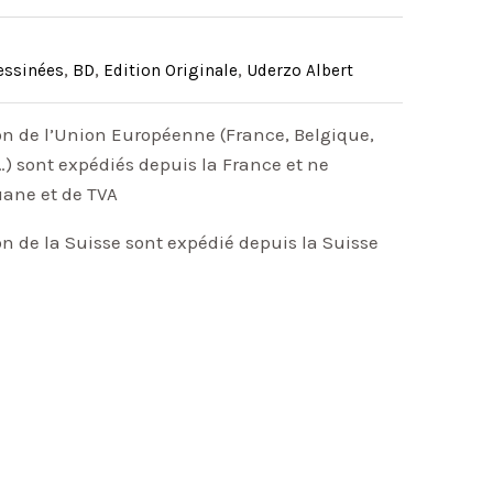
essinées
,
BD
,
Edition Originale
,
Uderzo Albert
on de l’Union Européenne (France, Belgique,
) sont expédiés depuis la France et ne
uane et de TVA
on de la Suisse sont expédié depuis la Suisse