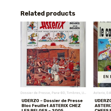
Related products
EN 
Dossier de Presse
Para-BD
Timbres
Uderzo Albert
Asterix
Ed
UDERZO – Dossier de Presse
UDERZO
Bloc Feuillet ASTERIX CHEZ
ASTERIX
LES BELGES – 2005
CHEFS E