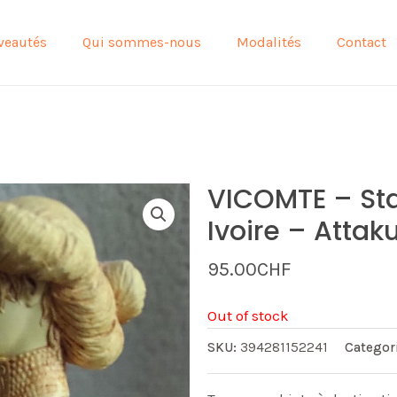
veautés
Qui sommes-nous
Modalités
Contact
VICOMTE – Sta
Ivoire – Attak
95.00
CHF
Out of stock
SKU:
394281152241
Categor