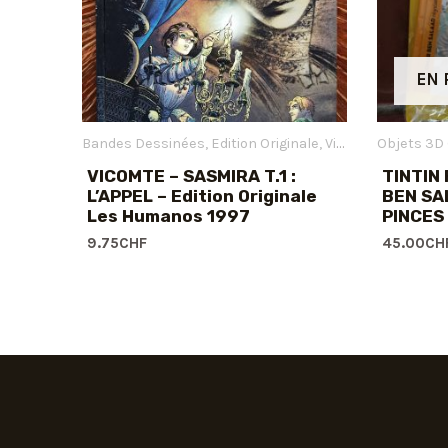
EN 
Bandes Dessinées
Edition Originale
Vicomte Laurent
Objets 3D 
VICOMTE – SASMIRA T.1 :
TINTIN 
L’APPEL – Edition Originale
BEN SA
Les Humanos 1997
PINCES 
9.75
CHF
45.00
CH