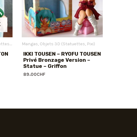
K
 Pixi)
Mangas
Objets 3D (Statuettes, Pixi)
TON
IKKI TOUSEN – RYOFU TOUSEN
Privé Bronzage Version –
Statue – Griffon
89.00
CHF