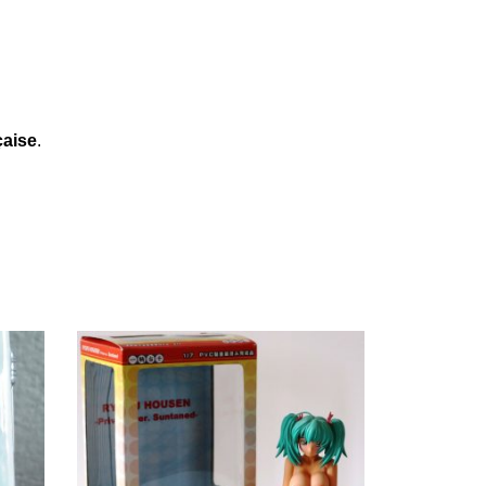
çaise
.