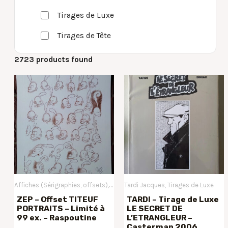
Tirages de Luxe
Tirages de Tête
2723 products found
Affiches (Sérigraphies, offsets)
Offsets
Tardi Jacques
Titeuf
Zep
Tirages de Luxe
ZEP – Offset TITEUF
TARDI – Tirage de Luxe
PORTRAITS – Limité à
LE SECRET DE
99 ex. – Raspoutine
L’ETRANGLEUR –
Casterman 2006