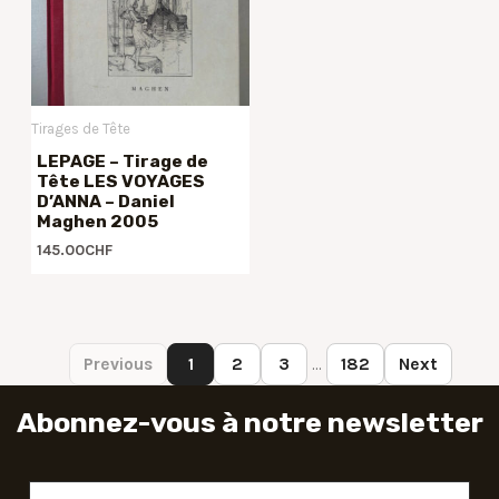
Tirages de Tête
LEPAGE – Tirage de
Tête LES VOYAGES
D’ANNA – Daniel
Maghen 2005
145.00
CHF
Previous
1
2
3
…
182
Next
Abonnez-vous à notre newsletter
Adresse