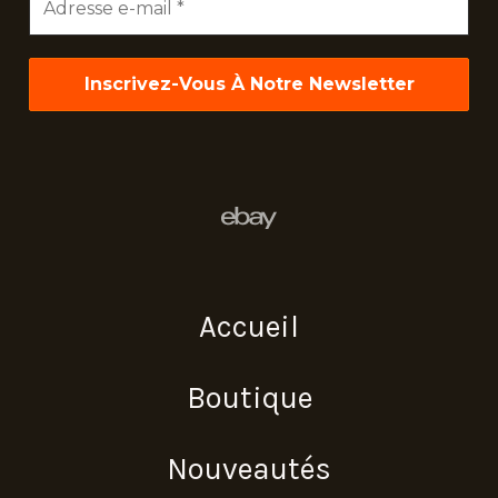
e-
mail
*
Accueil
Boutique
Nouveautés