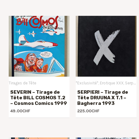
Tirages de Tête
*Exclusivité*
Erotique XXX
Serpieri Paolo Eleuteri
SEVERIN – Tirage de
SERPIERI – Tirage de
Tête BILL COSMOS T.2
Tête DRUUNA X T.1 –
– Cosmos Comics 1999
Bagherra 1993
49.00
CHF
225.00
CHF