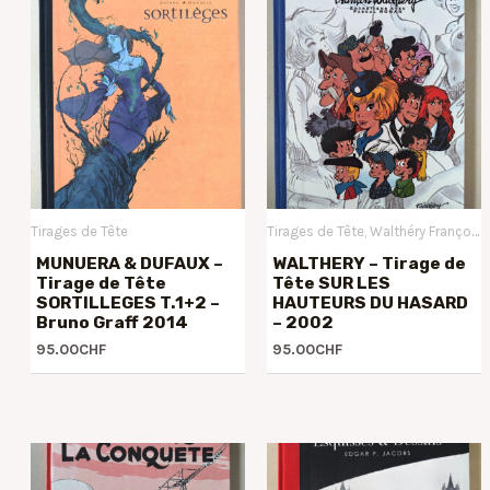
Tirages de Tête
Tirages de Tête
Walthéry François
MUNUERA & DUFAUX –
WALTHERY – Tirage de
Tirage de Tête
Tête SUR LES
SORTILLEGES T.1+2 –
HAUTEURS DU HASARD
Bruno Graff 2014
– 2002
95.00
CHF
95.00
CHF