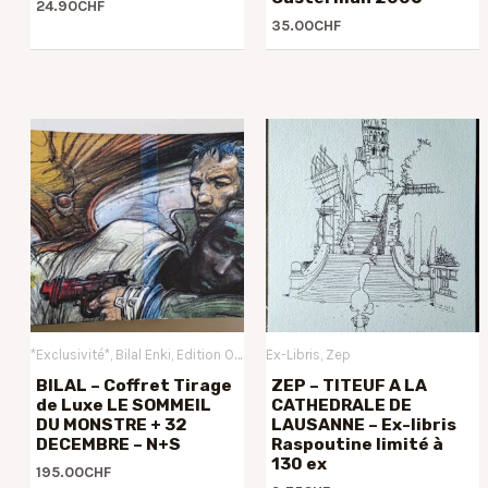
24.90
CHF
35.00
CHF
*Exclusivité*
Bilal Enki
Edition Originale
Ex-Libris
Tirages de Luxe
Zep
Tirages de Tête
BILAL – Coffret Tirage
ZEP – TITEUF A LA
de Luxe LE SOMMEIL
CATHEDRALE DE
DU MONSTRE + 32
LAUSANNE – Ex-libris
DECEMBRE – N+S
Raspoutine limité à
130 ex
195.00
CHF