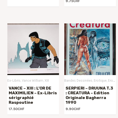
9.75
CHF
Ex-Libris
Vance William
XIII
Bandes Dessinées
Erotique
Erotique XXX
VANCE – XIII : L’OR DE
SERPIERI – DRUUNA T.3
MAXIMILIEN – Ex-Libris
: CREATURA – Edition
sérigraphié
Originale Bagherra
Raspoutine
1990
17.50
CHF
9.90
CHF