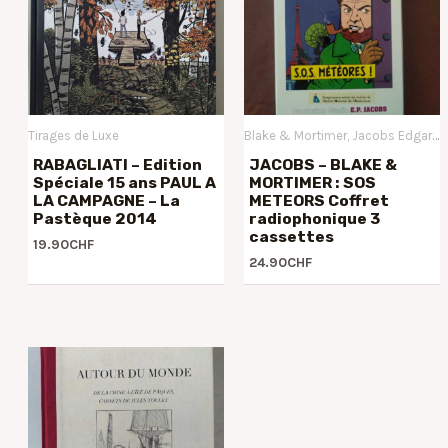
Tirages de Luxe
Blake & Mortimer
Jacobs Edgar P.
RABAGLIATI – Edition
JACOBS – BLAKE &
Spéciale 15 ans PAUL A
MORTIMER : SOS
LA CAMPAGNE – La
METEORS Coffret
Pastèque 2014
radiophonique 3
cassettes
19.90
CHF
24.90
CHF