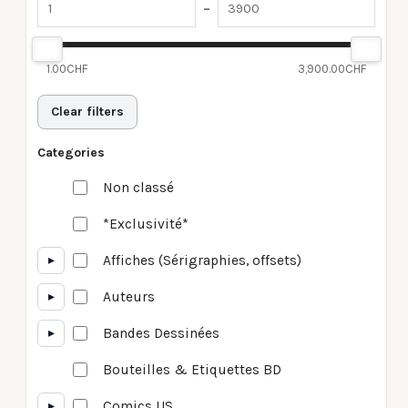
–
1.00
CHF
3,900.00
CHF
Clear filters
Categories
Non classé
*Exclusivité*
▸
Affiches (Sérigraphies, offsets)
▸
Auteurs
▸
Bandes Dessinées
Bouteilles & Etiquettes BD
▸
Comics US