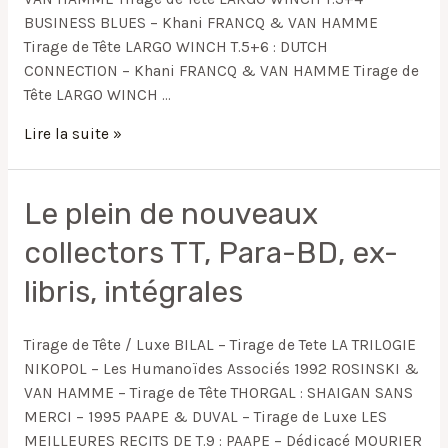
Largo
BUSINESS BLUES – Khani FRANCQ & VAN HAMME
Winch
Tirage de Tête LARGO WINCH T.5+6 : DUTCH
CONNECTION – Khani FRANCQ & VAN HAMME Tirage de
Tête LARGO WINCH …
Lire la suite »
Le
Le plein de nouveaux
plein
collectors TT, Para-BD, ex-
de
nouveaux
libris, intégrales
collectors
TT,
Tirage de Tête / Luxe BILAL – Tirage de Tete LA TRILOGIE
Para-
NIKOPOL – Les Humanoïdes Associés 1992 ROSINSKI &
BD,
VAN HAMME – Tirage de Tête THORGAL : SHAIGAN SANS
ex-
MERCI – 1995 PAAPE & DUVAL – Tirage de Luxe LES
libris,
MEILLEURES RECITS DE T.9 : PAAPE – Dédicacé MOURIER
intégrales