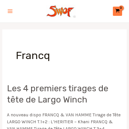
Aller
Main
au
Menu
contenu
Francq
Les
Les 4 premiers tirages de
4
tête de Largo Winch
premiers
tirages
de
A nouveau dispo FRANCQ & VAN HAMME Tirage de Tête
tête
LARGO WINCH T.1+2 : L’HERITIER – Khani FRANCQ &
de
VAN HAMME Tirage de Tête LARGO WINCH T.3+4