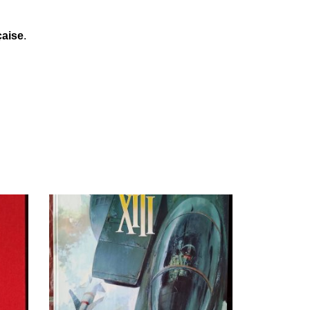
çaise
.