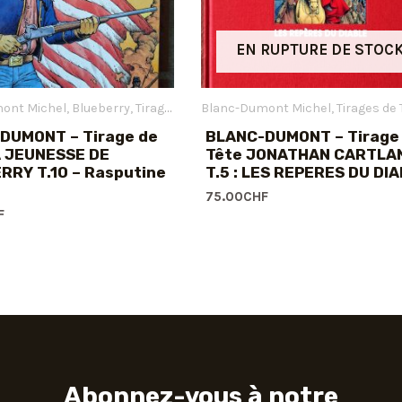
EN RUPTURE DE STOC
ont Michel
Blueberry
Tirages de Tête
Blanc-Dumont Michel
Tirages de 
DUMONT – Tirage de
BLANC-DUMONT – Tirage
A JEUNESSE DE
Tête JONATHAN CARTLA
RRY T.10 – Rasputine
T.5 : LES REPERES DU DI
75.00
CHF
F
Abonnez-vous à notre