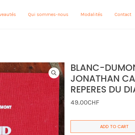
veautés
Qui sommes-nous
Modalités
Contact
BLANC-DUMONT
JONATHAN CART
REPERES DU DI
49.00
CHF
ADD TO CART