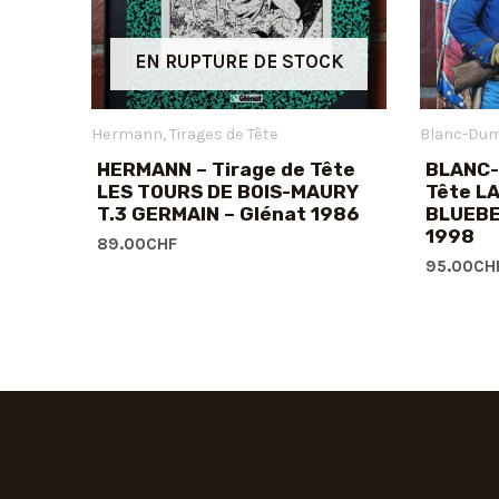
EN RUPTURE DE STOCK
Hermann
Tirages de Tête
Blanc-Dum
HERMANN – Tirage de Tête
BLANC-
LES TOURS DE BOIS-MAURY
Tête L
T.3 GERMAIN – Glénat 1986
BLUEBE
1998
89.00
CHF
95.00
CH