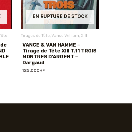
K
EN RUPTURE DE STOCK
Tête
Tirages de Tête
Vance William
XIII
 de
VANCE & VAN HAMME –
ND
Tirage de Tête XIII T.11 TROIS
ABLE
MONTRES D’ARGENT –
Dargaud
125.00
CHF